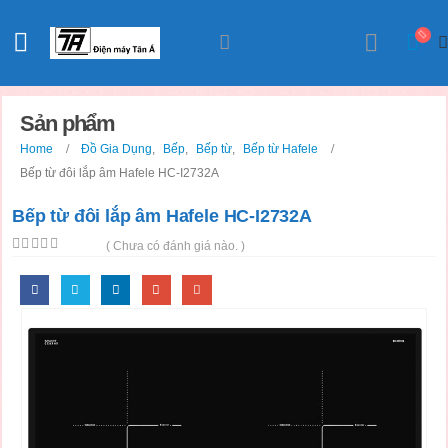
Sản phẩm
Home
Đồ Gia Dụng
,
Bếp
,
Bếp từ
,
Bếp từ Hafele
Bếp từ đôi lắp âm Hafele HC-I2732A
Bếp từ đôi lắp âm Hafele HC-I2732A
( Chưa có đánh giá nào. )
0
out of 5