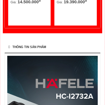
đ
đ
19.390.000
12.000.000
Giá:
Giá:
G
THÔNG TIN SẢN PHẨM