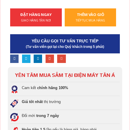
ĐẶT HÀNG NGAY
THÊM VÀO GIỎ
GIAO HÀNG TẬN NƠI
TIẾP TỤC MUA HÀNG
YÊU CẦU GỌI TƯ VẤN TRỰC TIẾP
(Tư vấn viên gọi lại cho Quý khách trong 5 phút)
YÊN TÂM MUA SẮM TẠI ĐIỆN MÁY TÂN Á
Cam kết
chính hãng 100%
Giá tốt nhất
thị trường
Đổi mới
trong 7 ngày
Hoàn tiền 1.5
lần nếu là hàng giả, hàng nhái.