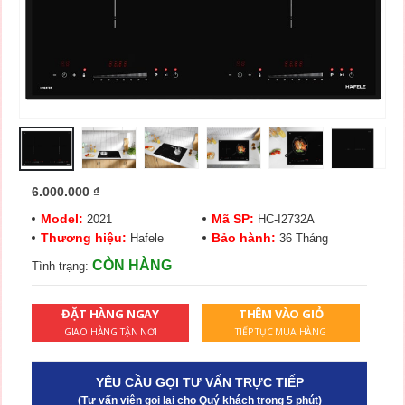
6.000.000
₫
Model:
Mã SP:
2021
HC-I2732A
Thương hiệu:
Bảo hành:
Hafele
36 Tháng
CÒN HÀNG
Tình trạng:
ĐẶT HÀNG NGAY
THÊM VÀO GIỎ
GIAO HÀNG TẬN NƠI
TIẾP TỤC MUA HÀNG
YÊU CẦU GỌI TƯ VẤN TRỰC TIẾP
(Tư vấn viên gọi lại cho Quý khách trong 5 phút)