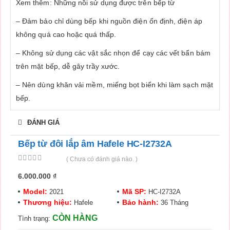
Xem thêm: Những nồi sử dụng được trên bếp từ
– Đảm bảo chỉ dùng bếp khi nguồn điện ổn định, điện áp
không quá cao hoặc quá thấp.
– Không sử dụng các vật sắc nhọn để cạy các vết bẩn bám
trên mặt bếp, dễ gây trầy xước.
– Nên dùng khăn vải mềm, miếng bọt biển khi làm sạch mặt
bếp.
ĐÁNH GIÁ
Bếp từ đôi lắp âm Hafele HC-I2732A
( Chưa có đánh giá nào. )
0
out of 5
6.000.000
₫
Model:
Mã SP:
2021
HC-I2732A
Thương hiệu:
Bảo hành:
Hafele
36 Tháng
CÒN HÀNG
Tình trạng: