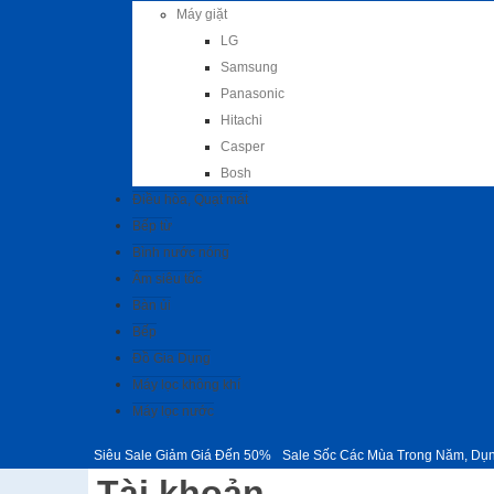
Máy giặt
LG
Samsung
Panasonic
Hitachi
Casper
Bosh
Điều hòa, Quạt mát
Bếp từ
Bình nước nóng
Ấm siêu tốc
Bàn ủi
Bếp
Đồ Gia Dụng
Máy lọc không khí
Máy lọc nước
Siêu Sale Giảm Giá Đến 50%
Sale Sốc Các Mùa Trong Năm, Dụ
Tài khoản