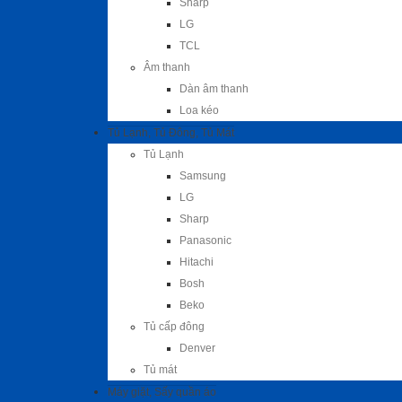
Sharp
LG
TCL
Âm thanh
Dàn âm thanh
Loa kéo
Tủ Lạnh, Tủ Đông, Tủ Mát
Tủ Lạnh
Samsung
LG
Sharp
Panasonic
Hitachi
Bosh
Beko
Tủ cấp đông
Denver
Tủ mát
Máy giặt, Sấy quần áo